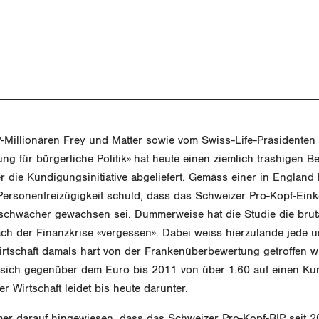
-Millionären Frey und Matter sowie vom Swiss-Life-Präsidenten
tung für bürgerliche Politik» hat heute einen ziemlich trashigen Be
die Kündigungsinitiative abgeliefert. Gemäss einer in England b
e Personenfreizügigkeit schuld, dass das Schweizer Pro-Kopf-Ei
l schwächer gewachsen sei. Dummerweise hat die Studie die bru
ch der Finanzkrise «vergessen». Dabei weiss hierzulande jede u
irtschaft damals hart von der Frankenüberbewertung getroffen w
 sich gegenüber dem Euro bis 2011 von über 1.60 auf einen Kur
r Wirtschaft leidet bis heute darunter.
er darauf hingewiesen, dass das Schweizer Pro-Kopf-BIP seit 