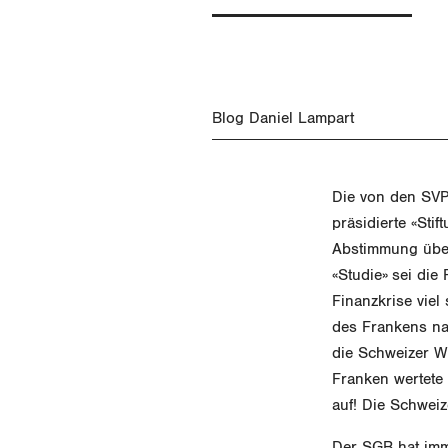
Blog Daniel Lampart
Die von den SVP
präsidierte «Stif
Abstimmung über 
«Studie» sei di
Finanzkrise vie
des Frankens na
die Schweizer W
Franken wertete
auf! Die Schweize
Der SGB hat imm