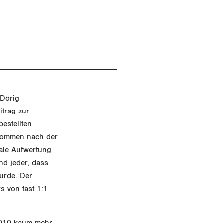
 Dörig
itrag zur
estellten
nkommen nach der
tale Aufwertung
nd jeder, dass
urde. Der
s von fast 1:1
2010 kaum mehr