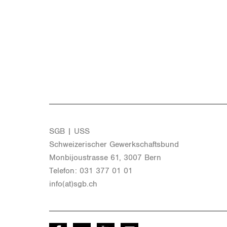
SGB | USS
Schwei­ze­ri­scher Ge­werk­schafts­bund
Mon­bi­joustras­se 61, 3007 Bern
Te­le­fon: 031 377 01 01
info(at)​sgb.​ch