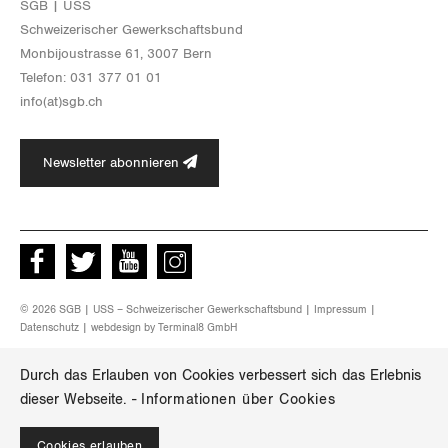
SGB | USS
Schwei­ze­ri­scher Ge­werk­schafts­bund
Mon­bi­joustras­se 61, 3007 Bern
Te­le­fon: 031 377 01 01
info(at)​sgb.​ch
Newsletter abonnieren
Facebook
Twitter
Youtube
instagram
© 2026 SGB | USS – Schweizerischer Gewerkschaftsbund |
Impressum
|
Datenschutz
| webdesign by
Terminal8 GmbH
Durch das Erlauben von Cookies verbessert sich das Erlebnis
dieser Webseite.
-
Informationen über Cookies
Cookies erlauben