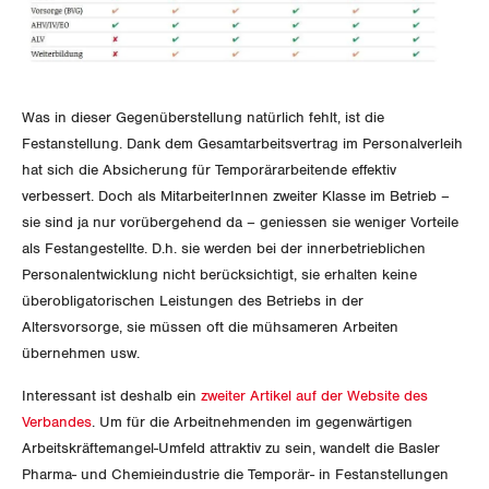
Jura
Luzern
Neuenburg
Was in dieser Gegenüberstellung natürlich fehlt, ist die
Festanstellung. Dank dem Gesamtarbeitsvertrag im Personalverleih
Nidwalden
hat sich die Absicherung für Temporärarbeitende effektiv
verbessert. Doch als MitarbeiterInnen zweiter Klasse im Betrieb –
Obwalden
sie sind ja nur vorübergehend da – geniessen sie weniger Vorteile
als Festangestellte. D.h. sie werden bei der innerbetrieblichen
Schaffhausen
Personalentwicklung nicht berücksichtigt, sie erhalten keine
überobligatorischen Leistungen des Betriebs in der
Schwyz
Altersvorsorge, sie müssen oft die mühsameren Arbeiten
übernehmen usw.
St. Gallen-Appenzell
Interessant ist deshalb ein
zweiter Artikel auf der Website des
Solothurn
Verbandes
. Um für die Arbeitnehmenden im gegenwärtigen
Arbeitskräftemangel-Umfeld attraktiv zu sein, wandelt die Basler
Tessin
Pharma- und Chemieindustrie die Temporär- in Festanstellungen