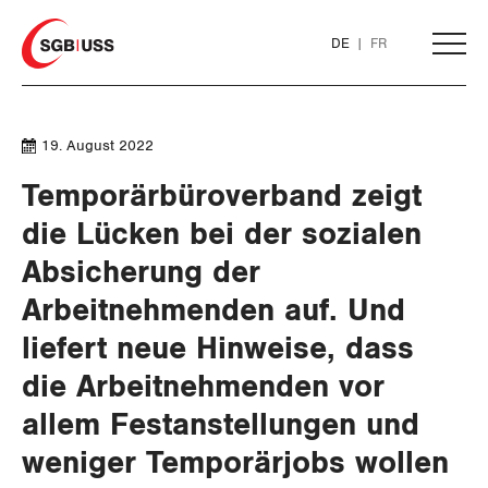
Home
DE
FR
AKTUELL
19. August 2022
Temporärbüroverband zeigt
THEMEN
die Lücken bei der sozialen
SERVICE
Absicherung der
ARBEIT
Arbeitnehmenden auf. Und
DER SGB
WIRTSCHAFT
GEWERKSCHAFTSMITGLIED WERDEN
Löhne und Vertragspolitik
liefert neue Hinweise, dass
die Arbeitnehmenden vor
SOZIALPOLITIK
Flankierende Massnahmen und
LOHNRECHNER
Finanzen und Steuerpolitik
Medien
WIR ÜBER UNS
Personenfreizügigkeit
allem Festanstellungen und
CORONA-VIRUS
WEITERBILDUNG
Geld und Währung
AHV
GREMIEN
weniger Temporärjobs wollen
Publikationen
Arbeitsrechte