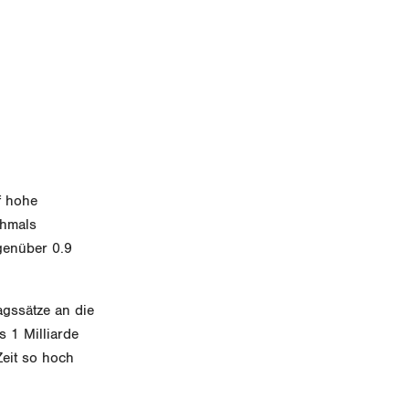
f hohe
chmals
genüber 0.9
agssätze an die
 1 Milliarde
Zeit so hoch