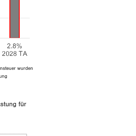
nnsteuer wurden
tung
stung für