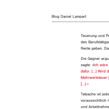
Blog Daniel Lampart
Teuerung und Pr
den Berufstätige
Rente geben. Dar
Die Gegner argum
sagte: «I
ch wäre 
dafür. […] Wird
Mehrwertsteuer 
[…].
»
Tatsache ist jed
voraussichtlich 
und Arbeitnehmen