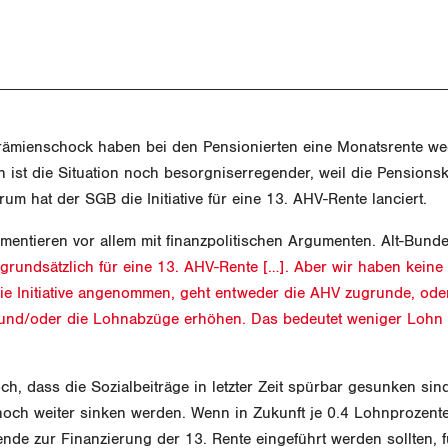
ämienschock haben bei den Pensionierten eine Monatsrente we
n ist die Situation noch besorgniserregender, weil die Pension
um hat der SGB die Initiative für eine 13. AHV-Rente lanciert.
entieren vor allem mit finanzpolitischen Argumenten. Alt-Bunde
grundsätzlich für eine 13. AHV-Rente […]. Aber wir haben keine
 die Initiative angenommen, geht entweder die AHV zugrunde, od
und/oder die Lohnabzüge erhöhen. Das bedeutet weniger Lohn 
och, dass die Sozialbeiträge in letzter Zeit spürbar gesunken sin
noch weiter sinken werden. Wenn in Zukunft je 0.4 Lohnprozente
de zur Finanzierung der 13. Rente eingeführt werden sollten, f