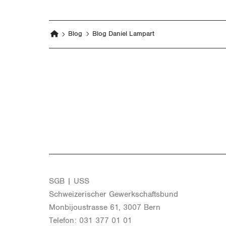
Blog
Blog Daniel Lampart
SGB | USS
Schwei­ze­ri­scher Ge­werk­schafts­bund
Mon­bi­joustras­se 61, 3007 Bern
Te­le­fon: 031 377 01 01