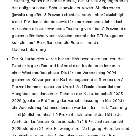
Teuerung, wobei der starke Anstieg der Anzahl AbgängerInnen
der obligatorischen Schule sowie der Anzahl Studierenden
(jeweils ungefähr 3 Prozent) ebenfalls noch unberücksichtigt
bleibt. Für das laufende sowie für das kommende Jahr frisst
nur schon die zu erwartende Teuerung von über 2 Prozent die
geplante jährliche Nominalwachstumsrate der BFI-Ausgaben
komplett auf. Betroffen sind die Berufs- und die
Hochschulbildung.
Der Kulturbereich wurde bekanntlich besonders hart von der
Pandemie getroffen und befindet sich heute noch immer in
einer Wiederaufbauphase. Die für den Voranschlag 2024
geplanten Kürzungen der Kulturausgaben des Bundes um 2
Prozent kommen daher zur Unzeit. Auf Basis dieser tieferen
Ausgaben soll danach im Rahmen der Kulturbotschaft 2025-
2028 (geplante Eröffnung der Vernehmlassung im Mai 2023)
ein Wachstumspfad beschlossen werden, der – trotz Teuerung
– mit jährlich nominal 1.2 Prozent nicht einmal der Hälfte der
Werte der laufenden Kulturbotschaft (2.9 Prozent) entspricht.
2028 stünden 31 Mio. Fr. weniger zur Verfügung. Betroffen sind
die Filmförderung, das Nationalmuseum, sowie über Pro