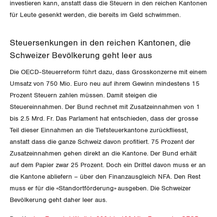
investieren kann, anstatt dass die Steuern in den reichen Kantonen
Jura
für Leute gesenkt werden, die bereits im Geld schwimmen.
Luzern
Steuersenkungen in den reichen Kantonen, die
Neuenburg
Schweizer Bevölkerung geht leer aus
Nidwalden
Die OECD-Steuerreform führt dazu, dass Grosskonzerne mit einem
Umsatz von 750 Mio. Euro neu auf ihrem Gewinn mindestens 15
Obwalden
Prozent Steuern zahlen müssen. Damit steigen die
Steuereinnahmen. Der Bund rechnet mit Zusatzeinnahmen von 1
Schaffhausen
bis 2.5 Mrd. Fr. Das Parlament hat entschieden, dass der grosse
Teil dieser Einnahmen an die Tiefsteuerkantone zurückfliesst,
Schwyz
anstatt dass die ganze Schweiz davon profitiert. 75 Prozent der
Zusatzeinnahmen gehen direkt an die Kantone. Der Bund erhält
St. Gallen-Appenzell
auf dem Papier zwar 25 Prozent. Doch ein Drittel davon muss er an
die Kantone abliefern – über den Finanzausgleich NFA. Den Rest
Solothurn
muss er für die «Standortförderung» ausgeben. Die Schweizer
Bevölkerung geht daher leer aus.
Tessin