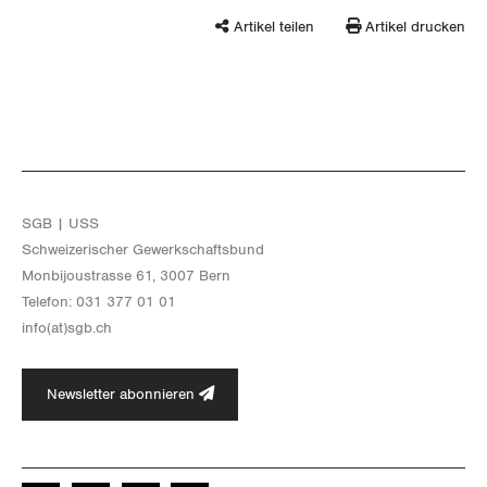
Artikel teilen
Artikel drucken
SGB | USS
Schwei­ze­ri­scher Ge­werk­schafts­bund
Mon­bi­joustras­se 61, 3007 Bern
Te­le­fon: 031 377 01 01
info(at)​sgb.​ch
Newsletter abonnieren