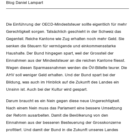
SERVICE PUBLIC
NEWSLETTER
Aussenwirtschaft
Blog Daniel Lampart
Berufliche Vorsorge
ZENTRALSEKRETARIAT
Gewerkschaftsrechte
Vorstand
Blog
Artikel
GLEICHSTELLUNG
Verteilung
BROSCHÜREN/BÜCHER
Arbeitslosenversicherung
Verkehr
KANTONALE BÜNDE
Arbeitssicherheit und Gesundheitsschutz
Präsidialausschuss
Die Einführung der OECD-Mindeststeuer sollte eigentlich für mehr
Medienmitteilungen
BILDUNG & JUGEND
Blog Daniel Lampart
Überbrückungsleistung
Gerechtigkeit sorgen. Tatsächlich geschieht in der Schweiz das
Post
Gleichstellung von Frauen und Männern
Bestellformular
ANGESCHLOSSENE VERBÄNDE
Feministische Kommission
Aargau
Gegenteil. Reiche Kantone wie Zug erhalten noch mehr Geld. Sie
Dossier
MIGRATION
Der Europa-Blog
Ergänzungsleistungen
senken die Steuern für vermögende und einkommensstarke
Energie und Umwelt
Gleichstellung von LGBTI
OFFENE STELLEN
Jugendkommission
Beide Basel
Haushalte. Der Bund hingegen spart, weil der Grossteil der
Vernehmlassungen
Invalidenversicherung
GEWERKSCHAFTSPOLITIK
Einnahmen aus der Mindeststeuer an die reichen Kantone fliesst.
Kommunikation und Medien
AGENDA
Kontakt
Migrationskommission
Bern
Wegen diesen Sparmassnahmen werden die ÖV-Billette teurer. Die
Bücher/Broschüren
Unfallversicherung
AHV soll weniger Geld erhalten. Und der Bund spart bei der
International
Queer-Kommission
Freiburg
Bildung, was auch im Hinblick auf die Zukunft des Landes ein
Gesundheit
Unsinn ist. Auch bei der Kultur wird gespart.
Schweiz
Rentner:innen-Kommission
Genf
Darum braucht es ein Nein gegen diese neue Ungerechtigkeit.
Landesstreik
Nach einem Nein muss das Parlament eine bessere Umsetzung
Glarus
der Reform ausarbeiten. Damit die Bevölkerung von den
Einnahmen aus der besseren Besteuerung der Grosskonzerne
Graubünden
profitiert. Und damit der Bund in die Zukunft unseres Landes