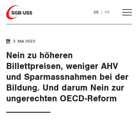
Home
DE
FR
AKTUELL
3. Mai 2023
Nein zu höheren
THEMEN
Billettpreisen, weniger AHV
SERVICE
und Sparmassnahmen bei der
ARBEIT
Bildung. Und darum Nein zur
DER SGB
WIRTSCHAFT
GEWERKSCHAFTSMITGLIED WERDEN
Löhne und Vertragspolitik
ungerechten OECD-Reform
SOZIALPOLITIK
Flankierende Massnahmen und
LOHNRECHNER
Finanzen und Steuerpolitik
Medien
WIR ÜBER UNS
Personenfreizügigkeit
CORONA-VIRUS
WEITERBILDUNG
Geld und Währung
AHV
GREMIEN
Publikationen
Arbeitsrechte