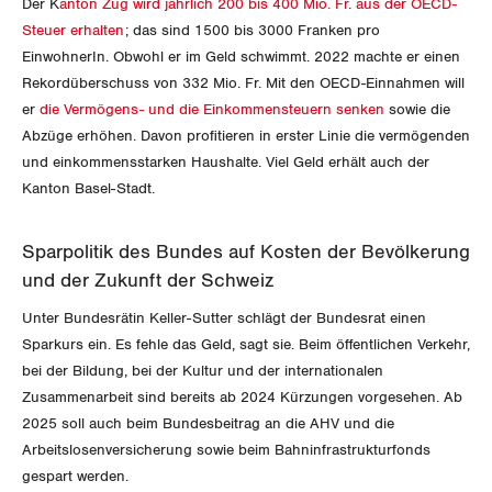
Der K
anton Zug wird jährlich 200 bis 400 Mio. Fr. aus der OECD-
Steuer erhalten
; das sind 1500 bis 3000 Franken pro
Thurgau
EinwohnerIn. Obwohl er im Geld schwimmt. 2022 machte er einen
Uri
Rekordüberschuss von 332 Mio. Fr. Mit den OECD-Einnahmen will
er
die Vermögens- und die Einkommensteuern senken
sowie die
Waadt
Abzüge erhöhen. Davon profitieren in erster Linie die vermögenden
und einkommensstarken Haushalte. Viel Geld erhält auch der
Wallis
Kanton Basel-Stadt.
Zug
Sparpolitik des Bundes auf Kosten der Bevölkerung
und der Zukunft der Schweiz
Zürich
Unter Bundesrätin Keller-Sutter schlägt der Bundesrat einen
Sparkurs ein. Es fehle das Geld, sagt sie. Beim öffentlichen Verkehr,
bei der Bildung, bei der Kultur und der internationalen
Zusammenarbeit sind bereits ab 2024 Kürzungen vorgesehen. Ab
2025 soll auch beim Bundesbeitrag an die AHV und die
Arbeitslosenversicherung sowie beim Bahninfrastrukturfonds
gespart werden.