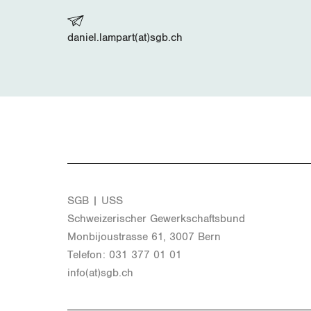
daniel.lampart(at)sgb.ch
SGB | USS
Schwei­ze­ri­scher Ge­werk­schafts­bund
Mon­bi­joustras­se 61, 3007 Bern
Te­le­fon: 031 377 01 01
info(at)​sgb.​ch