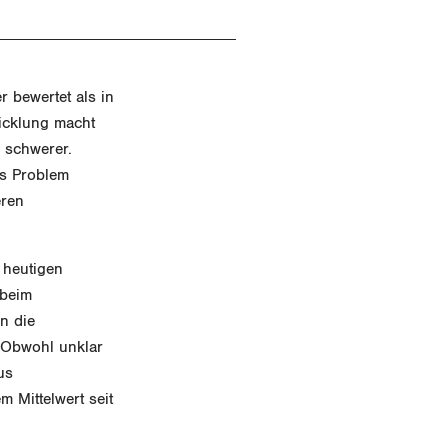
r bewertet als in
icklung macht
h schwerer.
as Problem
eren
 heutigen
 beim
n die
. Obwohl unklar
us
m Mittelwert seit