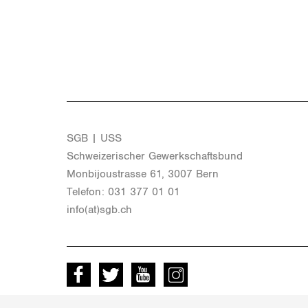
SGB | USS
Schwei­ze­ri­scher Ge­werk­schafts­bund
Mon­bi­joustras­se 61, 3007 Bern
Te­le­fon: 031 377 01 01
info(at)​sgb.​ch
Facebook
Twitter
Youtube
instagram