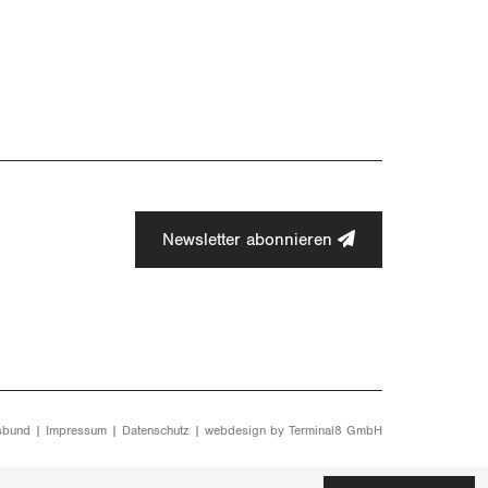
Newsletter abonnieren
sbund |
Impressum
|
Datenschutz
| webdesign by
Terminal8 GmbH