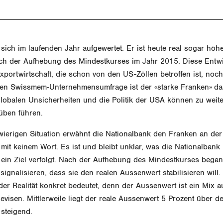
sich im laufenden Jahr aufgewertet. Er ist heute real sogar höhe
h der Aufhebung des Mindestkurses im Jahr 2015. Diese Entw
portwirtschaft, die schon von den US-Zöllen betroffen ist, noc
ten Swissmem-Unternehmensumfrage ist der «starke Franken» d
lobalen Unsicherheiten und die Politik der USA können zu weit
üben führen.
wierigen Situation erwähnt die Nationalbank den Franken an der
mit keinem Wort. Es ist und bleibt unklar, was die Nationalbank
 ein Ziel verfolgt. Nach der Aufhebung des Mindestkurses began
signalisieren, dass sie den realen Aussenwert stabilisieren will
der Realität konkret bedeutet, denn der Aussenwert ist ein Mix a
visen. Mittlerweile liegt der reale Aussenwert 5 Prozent über de
steigend.