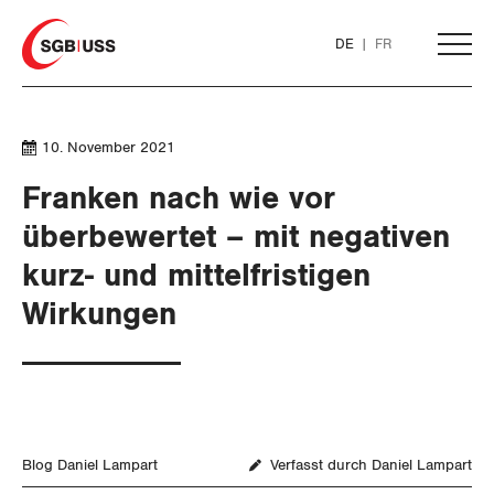
Home
DE
FR
AKTUELL
10. November 2021
Franken nach wie vor
THEMEN
überbewertet – mit negativen
SERVICE
kurz- und mittelfristigen
ARBEIT
Wirkungen
DER SGB
WIRTSCHAFT
GEWERKSCHAFTSMITGLIED WERDEN
Löhne und Vertragspolitik
SOZIALPOLITIK
Flankierende Massnahmen und
LOHNRECHNER
Finanzen und Steuerpolitik
Medien
WIR ÜBER UNS
Personenfreizügigkeit
CORONA-VIRUS
WEITERBILDUNG
Geld und Währung
AHV
GREMIEN
Publikationen
Blog Daniel Lampart
Verfasst durch Daniel Lampart
Arbeitsrechte