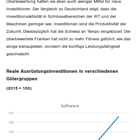
Überbewertung hatten sie eben auch weniger Mittel für neue
Thurgau
Investitionen. Der Vergleich zu Deutschland zeigt, dass die
Investitionsaktivität in Schlüsselbereichen der IKT und der
Uri
Maschinen geringer war. Investitionen sind die Produktivität der
Zukunft. Diesbezüglich hat die Schweiz an Tempo eingebüsst. Der
Waadt
überbewertete Franken hat nicht zu mehr Fitness geführt, wie das
einige behaupteten, sondern die künftige Leistungsfähigkeit
Wallis
geschwächt.
Zug
Reale Ausrüstungsinvestitionen in verschiedenen
Gütergruppen
Zürich
(2015 = 100)