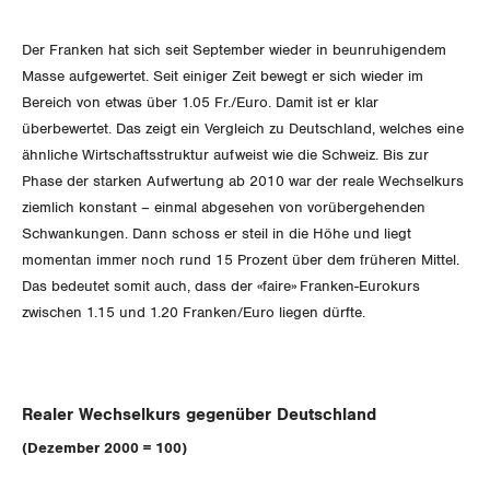
SERVICE PUBLIC
NEWSLETTER
Aussenwirtschaft
Berufliche Vorsorge
ZENTRALSEKRETARIAT
Gewerkschaftsrechte
Vorstand
Blog
Artikel
Der Franken hat sich seit September wieder in beunruhigendem
GLEICHSTELLUNG
Verteilung
BROSCHÜREN/BÜCHER
Arbeitslosenversicherung
Verkehr
KANTONALE BÜNDE
Masse aufgewertet. Seit einiger Zeit bewegt er sich wieder im
Arbeitssicherheit und Gesundheitsschutz
Präsidialausschuss
Medienmitteilungen
Bereich von etwas über 1.05 Fr./Euro. Damit ist er klar
BILDUNG & JUGEND
Blog Daniel Lampart
Überbrückungsleistung
Post
Gleichstellung von Frauen und Männern
Bestellformular
ANGESCHLOSSENE VERBÄNDE
überbewertet. Das zeigt ein Vergleich zu Deutschland, welches eine
Feministische Kommission
Aargau
Dossier
ähnliche Wirtschaftsstruktur aufweist wie die Schweiz. Bis zur
MIGRATION
Der Europa-Blog
Ergänzungsleistungen
Energie und Umwelt
Gleichstellung von LGBTI
OFFENE STELLEN
Phase der starken Aufwertung ab 2010 war der reale Wechselkurs
Jugendkommission
Beide Basel
Vernehmlassungen
ziemlich konstant – einmal abgesehen von vorübergehenden
Invalidenversicherung
GEWERKSCHAFTSPOLITIK
Kommunikation und Medien
AGENDA
Schwankungen. Dann schoss er steil in die Höhe und liegt
Kontakt
Migrationskommission
Bern
Bücher/Broschüren
momentan immer noch rund 15 Prozent über dem früheren Mittel.
Unfallversicherung
International
Das bedeutet somit auch, dass der «faire» Franken-Eurokurs
Queer-Kommission
Freiburg
zwischen 1.15 und 1.20 Franken/Euro liegen dürfte.
Gesundheit
Schweiz
Rentner:innen-Kommission
Genf
Landesstreik
Glarus
Realer Wechselkurs gegenüber Deutschland
Graubünden
(Dezember 2000 = 100)