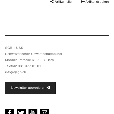
Artikel teilen
Artikel drucken
SGB | USS
Schwei­ze­ri­scher Ge­werk­schafts­bund
Mon­bi­joustras­se 61, 3007 Bern
Te­le­fon: 031 377 01 01
info(at)​sgb.​ch
Newsletter abonnieren
Facebook
Twitter
Youtube
instagram