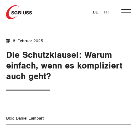
Home
DE
FR
AKTUELL
8. Februar 2025
Die Schutzklausel: Warum
THEMEN
einfach, wenn es kompliziert
SERVICE
auch geht?
ARBEIT
DER SGB
WIRTSCHAFT
GEWERKSCHAFTSMITGLIED WERDEN
Löhne und Vertragspolitik
SOZIALPOLITIK
Flankierende Massnahmen und
LOHNRECHNER
Finanzen und Steuerpolitik
Medien
WIR ÜBER UNS
Personenfreizügigkeit
Blog Daniel Lampart
CORONA-VIRUS
WEITERBILDUNG
Geld und Währung
AHV
GREMIEN
Publikationen
Arbeitsrechte