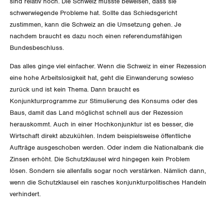
sind relativ hoch. Die Schweiz müsste beweisen, dass sie
schwerwiegende Probleme hat. Sollte das Schiedsgericht
Thurgau
zustimmen, kann die Schweiz an die Umsetzung gehen. Je
nachdem braucht es dazu noch einen referendumsfähigen
Uri
Bundesbeschluss.
Waadt
Das alles ginge viel einfacher. Wenn die Schweiz in einer Rezession
eine hohe Arbeitslosigkeit hat, geht die Einwanderung sowieso
Wallis
zurück und ist kein Thema. Dann braucht es
Konjunkturprogramme zur Stimulierung des Konsums oder des
Zug
Baus, damit das Land möglichst schnell aus der Rezession
herauskommt. Auch in einer Hochkonjunktur ist es besser, die
Zürich
Wirtschaft direkt abzukühlen. Indem beispielsweise öffentliche
Aufträge ausgeschoben werden. Oder indem die Nationalbank die
Zinsen erhöht. Die Schutzklausel wird hingegen kein Problem
lösen. Sondern sie allenfalls sogar noch verstärken. Nämlich dann,
wenn die Schutzklausel ein rasches konjunkturpolitisches Handeln
verhindert.