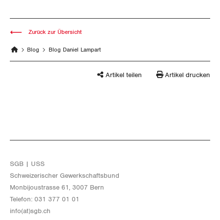
Zurück zur Übersicht
Blog
Blog Daniel Lampart
Artikel teilen
Artikel drucken
SGB | USS
Schwei­ze­ri­scher Ge­werk­schafts­bund
Mon­bi­joustras­se 61, 3007 Bern
Te­le­fon: 031 377 01 01
info(at)​sgb.​ch