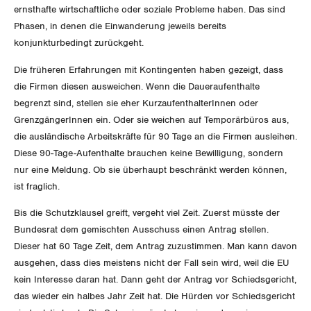
Jura
ernsthafte wirtschaftliche oder soziale Probleme haben. Das sind
Phasen, in denen die Einwanderung jeweils bereits
Luzern
konjunkturbedingt zurückgeht.
Die früheren Erfahrungen mit Kontingenten haben gezeigt, dass
Neuenburg
die Firmen diesen ausweichen. Wenn die Daueraufenthalte
Nidwalden
begrenzt sind, stellen sie eher KurzaufenthalterInnen oder
GrenzgängerInnen ein. Oder sie weichen auf Temporärbüros aus,
Obwalden
die ausländische Arbeitskräfte für 90 Tage an die Firmen ausleihen.
Diese 90-Tage-Aufenthalte brauchen keine Bewilligung, sondern
Schaffhausen
nur eine Meldung. Ob sie überhaupt beschränkt werden können,
ist fraglich.
Schwyz
Bis die Schutzklausel greift, vergeht viel Zeit. Zuerst müsste der
Bundesrat dem gemischten Ausschuss einen Antrag stellen.
St. Gallen-Appenzell
Dieser hat 60 Tage Zeit, dem Antrag zuzustimmen. Man kann davon
ausgehen, dass dies meistens nicht der Fall sein wird, weil die EU
Solothurn
kein Interesse daran hat. Dann geht der Antrag vor Schiedsgericht,
das wieder ein halbes Jahr Zeit hat. Die Hürden vor Schiedsgericht
Tessin