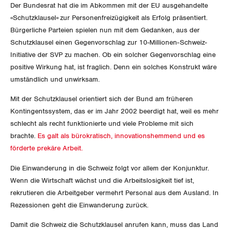
SERVICE PUBLIC
NEWSLETTER
Aussenwirtschaft
Berufliche Vorsorge
Der Bundesrat hat die im Abkommen mit der EU ausgehandelte
ZENTRALSEKRETARIAT
Gewerkschaftsrechte
Vorstand
Blog
«Schutzklausel» zur Personenfreizügigkeit als Erfolg präsentiert.
Artikel
GLEICHSTELLUNG
Verteilung
BROSCHÜREN/BÜCHER
Arbeitslosenversicherung
Bürgerliche Parteien spielen nun mit dem Gedanken, aus der
Verkehr
KANTONALE BÜNDE
Arbeitssicherheit und Gesundheitsschutz
Präsidialausschuss
Schutzklausel einen Gegenvorschlag zur 10-Millionen-Schweiz-
Medienmitteilungen
BILDUNG & JUGEND
Blog Daniel Lampart
Überbrückungsleistung
Initiative der SVP zu machen. Ob ein solcher Gegenvorschlag eine
Post
Gleichstellung von Frauen und Männern
Bestellformular
ANGESCHLOSSENE VERBÄNDE
Feministische Kommission
Aargau
positive Wirkung hat, ist fraglich. Denn ein solches Konstrukt wäre
Dossier
MIGRATION
Der Europa-Blog
Ergänzungsleistungen
Energie und Umwelt
umständlich und unwirksam.
Gleichstellung von LGBTI
OFFENE STELLEN
Jugendkommission
Beide Basel
Vernehmlassungen
Mit der Schutzklausel orientiert sich der Bund am früheren
Invalidenversicherung
GEWERKSCHAFTSPOLITIK
Kommunikation und Medien
AGENDA
Kontakt
Migrationskommission
Kontingentssystem, das er im Jahr 2002 beerdigt hat, weil es mehr
Bern
Bücher/Broschüren
schlecht als recht funktionierte und viele Probleme mit sich
Unfallversicherung
International
Queer-Kommission
brachte.
Es galt als bürokratisch, innovationshemmend und es
Freiburg
förderte prekäre Arbeit.
Gesundheit
Schweiz
Rentner:innen-Kommission
Genf
Die Einwanderung in die Schweiz folgt vor allem der Konjunktur.
Landesstreik
Wenn die Wirtschaft wächst und die Arbeitslosigkeit tief ist,
Glarus
rekrutieren die Arbeitgeber vermehrt Personal aus dem Ausland. In
Rezessionen geht die Einwanderung zurück.
Graubünden
Damit die Schweiz die Schutzklausel anrufen kann, muss das Land