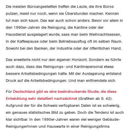
Jura
Die meisten Büroangestellten treffen die Leute, die ihre Büros
putzen, meist nur noch, wenn sie Überstunden machen. Kennen
Luzern
tut man sich kaum. Das war auch schon anders. Bevor vor allem in
den 1990er-Jahren die Reinigung, die Kantine oder der
Neuenburg
Hausdienst ausgelagert wurde, sass man beim Weihnachtsessen,
in der Kaffeepause oder beim Betriebsausflug oft im selben Raum.
Nidwalden
Sowohl bei den Banken, der Industrie oder der öffentlichen Hand.
Obwalden
Das erweiterte nicht nur den eigenen Horizont. Sondern es führte
auch dazu, dass das Reinigungs- und Kantinepersonal etwas
Schaffhausen
bessere Arbeitsbedingungen hatte. Mit der Auslagerung entstand
Druck auf die Arbeitsbedingungen. Und man entfremdete sich.
Schwyz
Für
Deutschland gibt es eine beeindruckende Studie, die diese
St. Gallen-Appenzell
Entwicklung sehr detailliert nachzeichnet
(Grafiken ab S. 42).
Aufgrund der für die Schweiz verfügbaren Daten ist es schwierig,
Solothurn
ein genaues statistisches Bild zu geben. Doch die Tendenz ist auch
klar sichtbar. In den 1990er-Jahren waren viel weniger Gebäude-
Tessin
ReinigungerInnen und Hauswarte in einer Reinigungsfirma