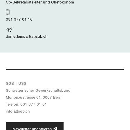
Co-Sekretariatsleiter und Chefökonom
031 377 01 16
daniel.lampart(at)sgb.ch
SGB | USS
Schwei­ze­ri­scher Ge­werk­schafts­bund
Mon­bi­joustras­se 61, 3007 Bern
Te­le­fon: 031 377 01 01
info(at)​sgb.​ch
Newsletter abonnieren