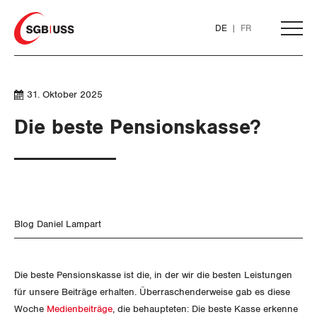
Home
DE
FR
AKTUELL
31. Oktober 2025
Die beste Pensionskasse?
THEMEN
SERVICE
ARBEIT
DER SGB
WIRTSCHAFT
GEWERKSCHAFTSMITGLIED WERDEN
Löhne und Vertragspolitik
Blog Daniel Lampart
SOZIALPOLITIK
Flankierende Massnahmen und
LOHNRECHNER
Finanzen und Steuerpolitik
Medien
WIR ÜBER UNS
Personenfreizügigkeit
Die beste Pensionskasse ist die, in der wir die besten Leistungen
CORONA-VIRUS
WEITERBILDUNG
Geld und Währung
AHV
für unsere Beiträge erhalten. Überraschenderweise gab es diese
GREMIEN
Publikationen
Arbeitsrechte
Woche
Medienbeiträge
, die behaupteten: Die beste Kasse erkenne