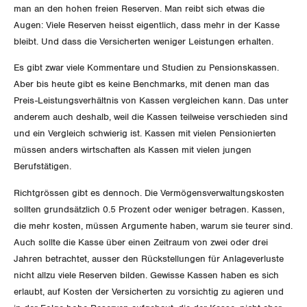
SERVICE PUBLIC
NEWSLETTER
Aussenwirtschaft
Berufliche Vorsorge
man an den hohen freien Reserven. Man reibt sich etwas die
ZENTRALSEKRETARIAT
Gewerkschaftsrechte
Vorstand
Blog
Augen: Viele Reserven heisst eigentlich, dass mehr in der Kasse
Artikel
GLEICHSTELLUNG
Verteilung
BROSCHÜREN/BÜCHER
Arbeitslosenversicherung
Verkehr
bleibt. Und dass die Versicherten weniger Leistungen erhalten.
KANTONALE BÜNDE
Arbeitssicherheit und Gesundheitsschutz
Präsidialausschuss
Medienmitteilungen
Es gibt zwar viele Kommentare und Studien zu Pensionskassen.
BILDUNG & JUGEND
Blog Daniel Lampart
Überbrückungsleistung
Post
Gleichstellung von Frauen und Männern
Bestellformular
ANGESCHLOSSENE VERBÄNDE
Feministische Kommission
Aber bis heute gibt es keine Benchmarks, mit denen man das
Aargau
Dossier
Preis-Leistungsverhältnis von Kassen vergleichen kann. Das unter
MIGRATION
Der Europa-Blog
Ergänzungsleistungen
Energie und Umwelt
Gleichstellung von LGBTI
OFFENE STELLEN
Jugendkommission
anderem auch deshalb, weil die Kassen teilweise verschieden sind
Beide Basel
Vernehmlassungen
und ein Vergleich schwierig ist. Kassen mit vielen Pensionierten
Invalidenversicherung
GEWERKSCHAFTSPOLITIK
Kommunikation und Medien
AGENDA
Kontakt
Migrationskommission
müssen anders wirtschaften als Kassen mit vielen jungen
Bern
Bücher/Broschüren
Berufstätigen.
Unfallversicherung
International
Queer-Kommission
Freiburg
Richtgrössen gibt es dennoch. Die Vermögensverwaltungskosten
Gesundheit
Schweiz
sollten grundsätzlich 0.5 Prozent oder weniger betragen. Kassen,
Rentner:innen-Kommission
Genf
die mehr kosten, müssen Argumente haben, warum sie teurer sind.
Landesstreik
Auch sollte die Kasse über einen Zeitraum von zwei oder drei
Glarus
Jahren betrachtet, ausser den Rückstellungen für Anlageverluste
nicht allzu viele Reserven bilden. Gewisse Kassen haben es sich
Graubünden
erlaubt, auf Kosten der Versicherten zu vorsichtig zu agieren und