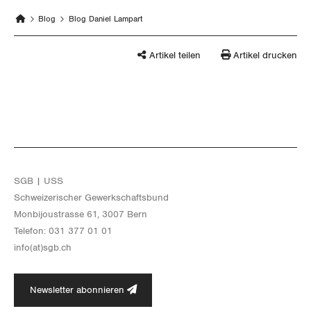
Thurgau
Blog
Blog Daniel Lampart
Uri
Artikel teilen
Artikel drucken
Waadt
Wallis
Zug
SGB | USS
Zürich
Schwei­ze­ri­scher Ge­werk­schafts­bund
Mon­bi­joustras­se 61, 3007 Bern
Te­le­fon: 031 377 01 01
info(at)​sgb.​ch
Newsletter abonnieren