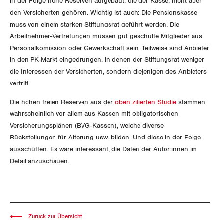
in der Folge hohe Reserven aufgebaut, die der Kasse, nicht aber
Jura
den Versicherten gehören. Wichtig ist auch: Die Pensionskasse
muss von einem starken Stiftungsrat geführt werden. Die
Luzern
Arbeitnehmer-Vertretungen müssen gut geschulte Mitglieder aus
Personalkomission oder Gewerkschaft sein. Teilweise sind Anbieter
Neuenburg
in den PK-Markt eingedrungen, in denen der Stiftungsrat weniger
die Interessen der Versicherten, sondern diejenigen des Anbieters
Nidwalden
vertritt.
Obwalden
Die hohen freien Reserven aus der
oben zitierten Studie
stammen
wahrscheinlich vor allem aus Kassen mit obligatorischen
Schaffhausen
Versicherungsplänen (BVG-Kassen), welche diverse
Rückstellungen für Alterung usw. bilden. Und diese in der Folge
Schwyz
ausschütten. Es wäre interessant, die Daten der Autor:innen im
Detail anzuschauen.
St. Gallen-Appenzell
Solothurn
Tessin
Zurück zur Übersicht