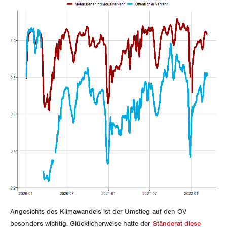
Jura
Luzern
Neuenburg
Nidwalden
Obwalden
Schaffhausen
Schwyz
St. Gallen-Appenzell
Solothurn
Angesichts des Klimawandels ist der Umstieg auf den ÖV
Tessin
besonders wichtig. Glücklicherweise hatte der
Ständerat diese