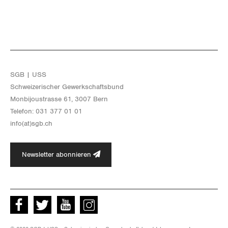
SGB | USS
Schwei­ze­ri­scher Ge­werk­schafts­bund
Mon­bi­joustras­se 61, 3007 Bern
Te­le­fon: 031 377 01 01
info(at)​sgb.​ch
Newsletter abonnieren
Facebook
Twitter
Youtube
instagram