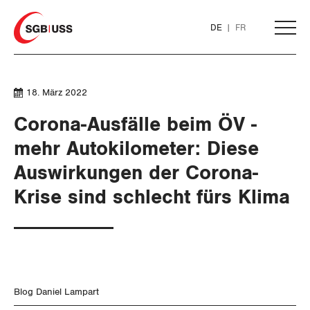
Home
DE
FR
AKTUELL
18. März 2022
Corona-Ausfälle beim ÖV -
THEMEN
mehr Autokilometer: Diese
SERVICE
Auswirkungen der Corona-
ARBEIT
Krise sind schlecht fürs Klima
DER SGB
WIRTSCHAFT
GEWERKSCHAFTSMITGLIED WERDEN
Löhne und Vertragspolitik
SOZIALPOLITIK
Flankierende Massnahmen und
LOHNRECHNER
Finanzen und Steuerpolitik
Medien
WIR ÜBER UNS
Personenfreizügigkeit
CORONA-VIRUS
WEITERBILDUNG
Geld und Währung
AHV
GREMIEN
Publikationen
Blog Daniel Lampart
Arbeitsrechte