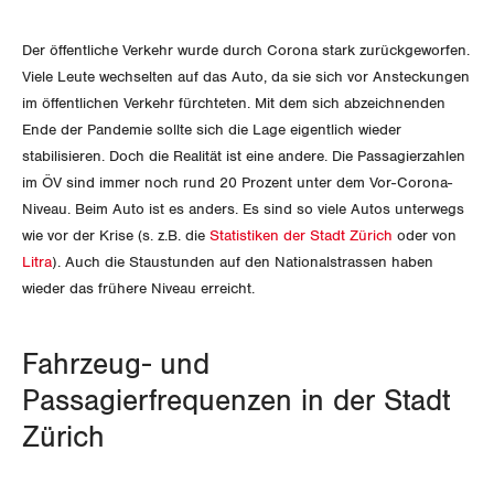
SERVICE PUBLIC
NEWSLETTER
Aussenwirtschaft
Berufliche Vorsorge
ZENTRALSEKRETARIAT
Gewerkschaftsrechte
Vorstand
Blog
Artikel
Der öffentliche Verkehr wurde durch Corona stark zurückgeworfen.
GLEICHSTELLUNG
Verteilung
BROSCHÜREN/BÜCHER
Arbeitslosenversicherung
Verkehr
KANTONALE BÜNDE
Viele Leute wechselten auf das Auto, da sie sich vor Ansteckungen
Arbeitssicherheit und Gesundheitsschutz
Präsidialausschuss
Medienmitteilungen
im öffentlichen Verkehr fürchteten. Mit dem sich abzeichnenden
BILDUNG & JUGEND
Blog Daniel Lampart
Überbrückungsleistung
Post
Gleichstellung von Frauen und Männern
Bestellformular
ANGESCHLOSSENE VERBÄNDE
Ende der Pandemie sollte sich die Lage eigentlich wieder
Feministische Kommission
Aargau
Dossier
stabilisieren. Doch die Realität ist eine andere. Die Passagierzahlen
MIGRATION
Der Europa-Blog
Ergänzungsleistungen
Energie und Umwelt
Gleichstellung von LGBTI
OFFENE STELLEN
im ÖV sind immer noch rund 20 Prozent unter dem Vor-Corona-
Jugendkommission
Beide Basel
Vernehmlassungen
Niveau. Beim Auto ist es anders. Es sind so viele Autos unterwegs
Invalidenversicherung
GEWERKSCHAFTSPOLITIK
Kommunikation und Medien
AGENDA
wie vor der Krise (s. z.B. die
Statistiken der Stadt Zürich
oder von
Kontakt
Migrationskommission
Bern
Bücher/Broschüren
Litra
). Auch die Staustunden auf den Nationalstrassen haben
Unfallversicherung
International
wieder das frühere Niveau erreicht.
Queer-Kommission
Freiburg
Gesundheit
Schweiz
Rentner:innen-Kommission
Genf
Fahrzeug- und
Landesstreik
Passagierfrequenzen in der Stadt
Glarus
Zürich
Graubünden