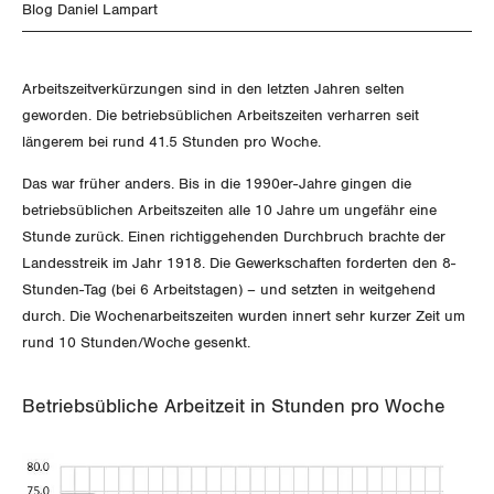
SERVICE PUBLIC
NEWSLETTER
Aussenwirtschaft
Blog Daniel Lampart
Berufliche Vorsorge
ZENTRALSEKRETARIAT
Gewerkschaftsrechte
Vorstand
Blog
Artikel
GLEICHSTELLUNG
Verteilung
BROSCHÜREN/BÜCHER
Arbeitslosenversicherung
Verkehr
KANTONALE BÜNDE
Arbeitssicherheit und Gesundheitsschutz
Präsidialausschuss
Arbeitszeitverkürzungen sind in den letzten Jahren selten
Medienmitteilungen
BILDUNG & JUGEND
Blog Daniel Lampart
Überbrückungsleistung
geworden. Die betriebsüblichen Arbeitszeiten verharren seit
Post
Gleichstellung von Frauen und Männern
Bestellformular
ANGESCHLOSSENE VERBÄNDE
Feministische Kommission
Aargau
längerem bei rund 41.5 Stunden pro Woche.
Dossier
MIGRATION
Der Europa-Blog
Ergänzungsleistungen
Energie und Umwelt
Gleichstellung von LGBTI
OFFENE STELLEN
Das war früher anders. Bis in die 1990er-Jahre gingen die
Jugendkommission
Beide Basel
Vernehmlassungen
betriebsüblichen Arbeitszeiten alle 10 Jahre um ungefähr eine
Invalidenversicherung
GEWERKSCHAFTSPOLITIK
Kommunikation und Medien
AGENDA
Kontakt
Stunde zurück. Einen richtiggehenden Durchbruch brachte der
Migrationskommission
Bern
Bücher/Broschüren
Landesstreik im Jahr 1918. Die Gewerkschaften forderten den 8-
Unfallversicherung
International
Stunden-Tag (bei 6 Arbeitstagen) – und setzten in weitgehend
Queer-Kommission
Freiburg
durch. Die Wochenarbeitszeiten wurden innert sehr kurzer Zeit um
Gesundheit
Schweiz
Rentner:innen-Kommission
rund 10 Stunden/Woche gesenkt.
Genf
Landesstreik
Glarus
Betriebsübliche Arbeitzeit in Stunden pro Woche
Graubünden