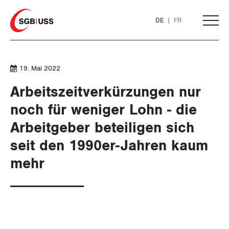
Home
DE
FR
AKTUELL
19. Mai 2022
Arbeitszeitverkürzungen nur
THEMEN
noch für weniger Lohn - die
SERVICE
Arbeitgeber beteiligen sich
ARBEIT
seit den 1990er-Jahren kaum
DER SGB
WIRTSCHAFT
GEWERKSCHAFTSMITGLIED WERDEN
Löhne und Vertragspolitik
mehr
SOZIALPOLITIK
Flankierende Massnahmen und
LOHNRECHNER
Finanzen und Steuerpolitik
Medien
WIR ÜBER UNS
Personenfreizügigkeit
CORONA-VIRUS
WEITERBILDUNG
Geld und Währung
AHV
GREMIEN
Publikationen
Arbeitsrechte