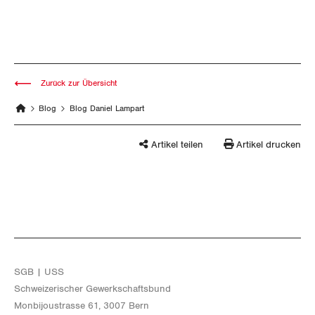
Zurück zur Übersicht
Blog
Blog Daniel Lampart
Artikel teilen
Artikel drucken
SGB | USS
Schwei­ze­ri­scher Ge­werk­schafts­bund
Mon­bi­joustras­se 61, 3007 Bern