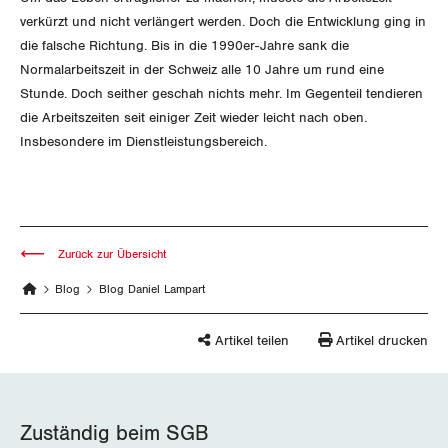
Jura
verkürzt und nicht verlängert werden. Doch die Entwicklung ging in
die falsche Richtung. Bis in die 1990er-Jahre sank die
Luzern
Normalarbeitszeit in der Schweiz alle 10 Jahre um rund eine
Stunde. Doch seither geschah nichts mehr. Im Gegenteil tendieren
Neuenburg
die Arbeitszeiten seit einiger Zeit wieder leicht nach oben.
Insbesondere im Dienstleistungsbereich.
Nidwalden
Obwalden
Schaffhausen
Zurück zur Übersicht
Schwyz
Blog
Blog Daniel Lampart
St. Gallen-Appenzell
Artikel teilen
Artikel drucken
Solothurn
Tessin
Zuständig beim SGB