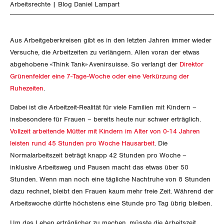
SERVICE PUBLIC
NEWSLETTER
Aussenwirtschaft
Arbeitsrechte
Blog Daniel Lampart
Berufliche Vorsorge
ZENTRALSEKRETARIAT
Gewerkschaftsrechte
Vorstand
Blog
Artikel
GLEICHSTELLUNG
Verteilung
BROSCHÜREN/BÜCHER
Arbeitslosenversicherung
Verkehr
KANTONALE BÜNDE
Arbeitssicherheit und Gesundheitsschutz
Präsidialausschuss
Aus Arbeitgeberkreisen gibt es in den letzten Jahren immer wieder
Medienmitteilungen
BILDUNG & JUGEND
Blog Daniel Lampart
Überbrückungsleistung
Versuche, die Arbeitzeiten zu verlängern. Allen voran der etwas
Post
Gleichstellung von Frauen und Männern
Bestellformular
ANGESCHLOSSENE VERBÄNDE
Feministische Kommission
Aargau
abgehobene «Think Tank» Avenirsuisse. So verlangt der
Direktor
Dossier
MIGRATION
Der Europa-Blog
Ergänzungsleistungen
Grünenfelder eine 7-Tage-Woche oder eine Verkürzung der
Energie und Umwelt
Gleichstellung von LGBTI
OFFENE STELLEN
Jugendkommission
Beide Basel
Ruhezeiten
.
Vernehmlassungen
Invalidenversicherung
GEWERKSCHAFTSPOLITIK
Kommunikation und Medien
AGENDA
Kontakt
Dabei ist die Arbeitzeit-Realität für viele Familien mit Kindern –
Migrationskommission
Bern
Bücher/Broschüren
insbesondere für Frauen – bereits heute nur schwer erträglich.
Unfallversicherung
International
Vollzeit arbeitende Mütter mit Kindern im Alter von 0-14 Jahren
Queer-Kommission
Freiburg
leisten rund 45 Stunden pro Woche Hausarbeit
. Die
Gesundheit
Schweiz
Rentner:innen-Kommission
Normalarbeitszeit beträgt knapp 42 Stunden pro Woche –
Genf
inklusive Arbeitsweg und Pausen macht das etwas über 50
Landesstreik
Stunden. Wenn man noch eine tägliche Nachtruhe von 8 Stunden
Glarus
dazu rechnet, bleibt den Frauen kaum mehr freie Zeit. Während der
Arbeitswoche dürfte höchstens eine Stunde pro Tag übrig bleiben.
Graubünden
Um das Leben erträglicher zu machen, müsste die Arbeitszeit