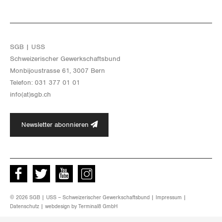
SGB | USS
Schwei­ze­ri­scher Ge­werk­schafts­bund
Mon­bi­joustras­se 61, 3007 Bern
Te­le­fon: 031 377 01 01
info(at)​sgb.​ch
Newsletter abonnieren
Facebook
Twitter
Youtube
instagram
© 2026 SGB | USS – Schweizerischer Gewerkschaftsbund |
Impressum
|
Datenschutz
| webdesign by
Terminal8 GmbH