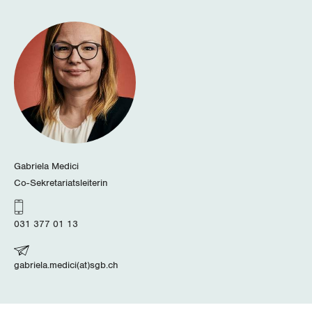
Thurgau
Uri
Waadt
Wallis
Zug
Gabriela Medici
Co-Sekretariatsleiterin
Zürich
031 377 01 13
gabriela.medici(at)sgb.ch