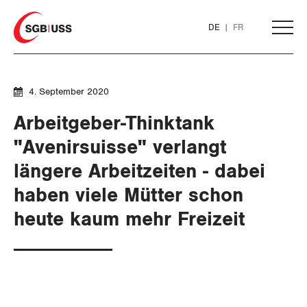
Home
DE
FR
AKTUELL
4. September 2020
Arbeitgeber-Thinktank
THEMEN
"Avenirsuisse" verlangt
SERVICE
längere Arbeitzeiten - dabei
ARBEIT
haben viele Mütter schon
DER SGB
WIRTSCHAFT
GEWERKSCHAFTSMITGLIED WERDEN
Löhne und Vertragspolitik
heute kaum mehr Freizeit
SOZIALPOLITIK
Flankierende Massnahmen und
LOHNRECHNER
Finanzen und Steuerpolitik
Medien
WIR ÜBER UNS
Personenfreizügigkeit
CORONA-VIRUS
WEITERBILDUNG
Geld und Währung
AHV
GREMIEN
Publikationen
Arbeitsrechte