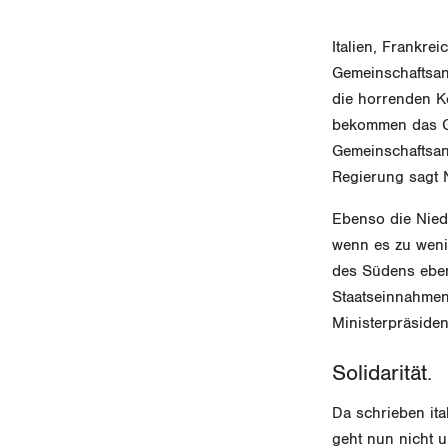
Italien, Frankr
Gemeinschaftsanl
die horrenden K
bekommen das Ge
Gemeinschaftsan
Regierung sagt N
Ebenso die Niede
wenn es zu weni
des Südens eben
Staatseinnahmen 
Ministerpräsiden
Solidarität.
Da schrieben ita
geht nun nicht u