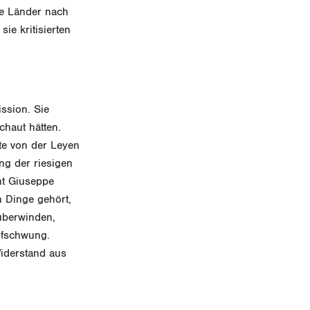
he Länder nach
ie kritisierten
ission. Sie
chaut hätten.
nte von der Leyen
ng der riesigen
ent Giuseppe
h Dinge gehört,
 überwinden,
ufschwung.
Widerstand aus