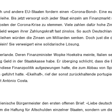
eich und andere EU-Staaten fordern einen «Corona-Bond». Eine e
eihe. Bis jetzt versorgt sich jeder Staat einzeln am Finanzmarkt
osten der Corona-Krise zu stemmen. Viele zahlen dafür hohe Zi
ld wegen ihrer Zahlungskraft fast zinslos. So auch Deutschlan
leihen würden die Zinsen um Milliarden senken. Doch just die 
ein! Sie verweigert eine solidarische Lösung.
rlande. Deren Finanzminister Wopke Hoekstra meinte, Italien sei
g Geld in der Staatskasse habe. Er überging schlicht, dass di
diese Finanzpolitik aufgezwungen hatte, die zum Abbau von Spi
geführt hatte. «Ekelhaft», rief der sonst zurückhaltende portugi
t António Costa.
lienische Bürgermeister den ersten offenen Brief: «Liebe deutsc
m die Haftung für Altschulden einzelner Staaten, sondern um die 