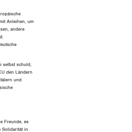
uropäische
 mit Anleihen, um
nsen, andere
d.
deutsche
 selbst schuld,
e EU den Ländern
tälern und
esische
he Freunde, es
Solidarität in