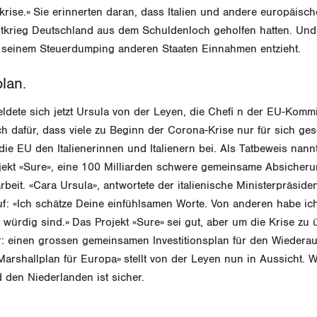
rise.» Sie erinnerten daran, dass Italien und andere europäisc
krieg Deutschland aus dem Schuldenloch geholfen hatten. Und s
t seinem Steuerdumping anderen Staaten Einnahmen entzieht.
plan.
 meldete sich jetzt Ursula von der Leyen, die Chefi n der EU-Komm
ch dafür, dass viele zu Beginn der Corona-Krise nur für sich ges
 die EU den Italienerinnen und Italienern bei. Als Tatbeweis nan
ekt «Sure», eine 100 Milliarden schwere gemeinsame Absicheru
rbeit. «Cara Ursula», antwortete der italienische Ministerpräsid
f: «Ich schätze Deine einfühlsamen Worte. Von anderen habe ic
 würdig sind.» Das Projekt «Sure» sei gut, aber um die Krise zu
: einen grossen gemeinsamen Investitionsplan für den Wiedera
arshallplan für Europa» stellt von der Leyen nun in Aussicht. 
 den Niederlanden ist sicher.