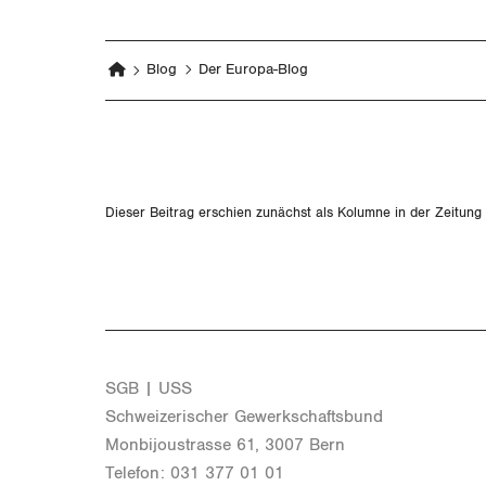
Blog
Der Europa-Blog
Dieser Beitrag erschien zunächst als Kolumne in der
Zeitung
SGB | USS
Schwei­ze­ri­scher Ge­werk­schafts­bund
Mon­bi­joustras­se 61, 3007 Bern
Te­le­fon: 031 377 01 01