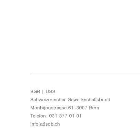
SGB | USS
Schwei­ze­ri­scher Ge­werk­schafts­bund
Mon­bi­joustras­se 61, 3007 Bern
Te­le­fon: 031 377 01 01
info(at)​sgb.​ch