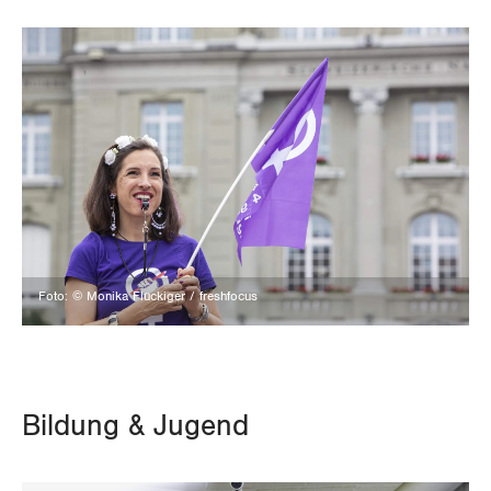
Tessin
Thurgau
Uri
Waadt
Wallis
Zug
Foto: © Monika Flückiger / freshfocus
Zürich
Bildung & Jugend