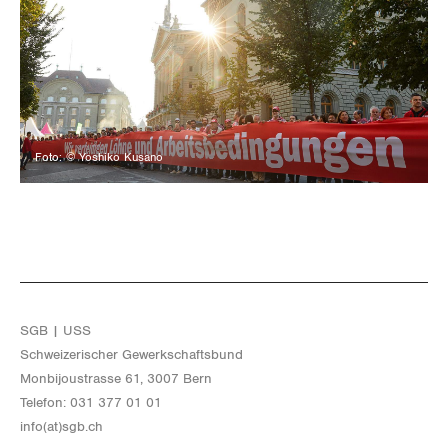
Foto: © Yoshiko Kusano
SGB | USS
Schwei­ze­ri­scher Ge­werk­schafts­bund
Mon­bi­joustras­se 61, 3007 Bern
Te­le­fon: 031 377 01 01
info(at)​sgb.​ch